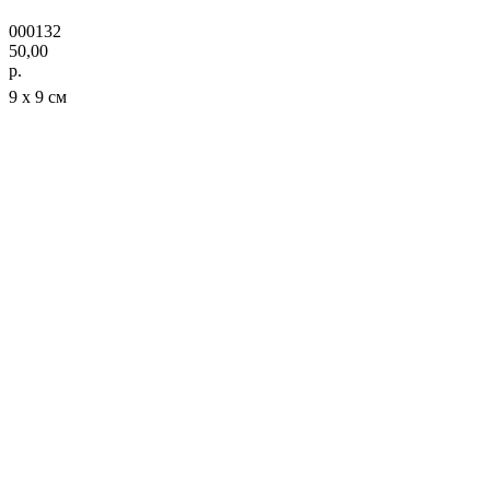
000132
50,00
р.
9 х 9 см